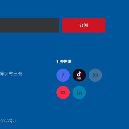
订阅
社交网络
陈坝村三舍
0066号-1